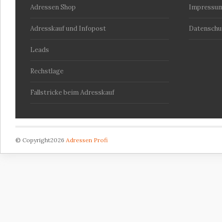
Adressen Shop
Impressu
Adresskauf und Infopost
Datenschu
Leads
Rechstlage
Fallstricke beim Adresskauf
© Copyright2026
Adressen Profi