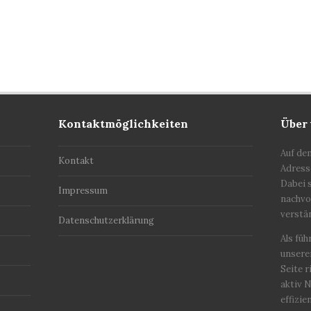
Kontaktmöglichkeiten
Über
Auf de
Kontakt
Adress
Dabei s
Impressum
nachvol
verstä
Datenschutzerklärung
Als fü
unserer
Seite r
aktiv 
effizie