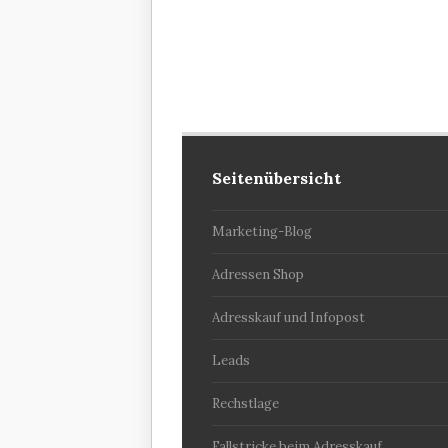
Seitenübersicht
Marketing-Blog
Adressen Shop
Adresskauf und Infopost
Leads
Rechstlage
Fallstricke beim Adresskauf