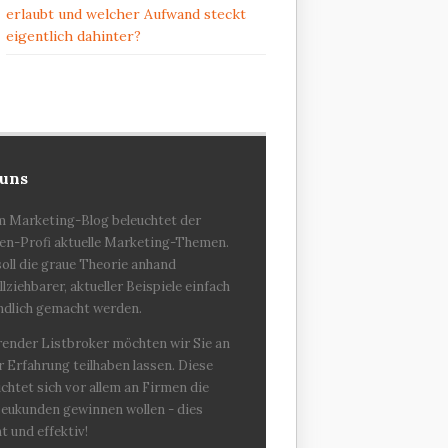
erlaubt und welcher Aufwand steckt
eigentlich dahinter?
 uns
m Marketing-Blog beleuchtet der
en-Profi aktuelle Marketing-Themen.
oll die graue Theorie anhand
lziehbarer, aktueller Beispiele einfach
ndlich gemacht werden.
hrender Listbroker möchten wir Sie an
 Erfahrung teilhaben lassen. Diese
ichtet sich vor allem an Firmen die
Neukunden gewinnen wollen - dies
nt und effektiv!